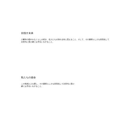
目指す未来
八幡市の穏やかなくらしが続き、住人たちが誇れる街と思えること。そして、その素晴らしさを具現化して
次世代に受け継ぐお手伝いをすること。
​私たちの使命
この地域と人を愛し、その素晴らしさを具現化して次世代に受け
継ぐお手伝いをすること。